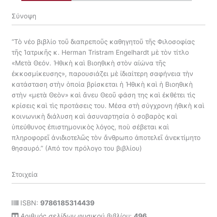
Σύνοψη
“Τὸ νέο βιβλίο τοῦ διαπρεποῦς καθηγητοῦ τῆς Φιλοσοφίας
τῆς Ἰατρι­κῆς κ. Herman Tristram Engelhardt μὲ τὸν τίτλο
«Μετὰ Θεόν. Ἠθικὴ καὶ Βιοηθικὴ στὸν αἰώνα τῆς
ἐκκοσμίκευσης», παρουσιάζει μὲ ἰδιαίτερη σαφή­νεια τὴν
κατάσταση στὴν ὁποία βρίσκεται ἡ Ἠθικὴ καὶ ἡ Βιοηθικὴ
στὴν «μετὰ Θεὸν» καὶ ἄνευ Θεοῦ φάση της καὶ ἐκθέτει τὶς
κρίσεις καὶ τὶς προτάσεις του. Μέσα στὴ σύγχρονη ἠθικὴ καὶ
κοινωνικὴ διάλυση καὶ ἀσυναρτησία ὁ σοβαρὸς καὶ
ὑπεύθυνος ἐπιστημονικὸς λόγος, ποὺ σέβεται καὶ
πληροφορεῖ ἀνιδιοτελῶς τὸν ἄνθρωπο ἀποτελεῖ ἀνεκτίμητο
θησαυρό.” (Από τον πρόλογο του βιβλίου)
Στοιχεία
ISBN:
9786185314439
Αριθμός σελίδων φυσικού βιβλίου
:
496