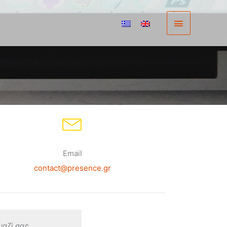
Κύριο
Μενού
Email
contact@presence.gr
ζί σας...