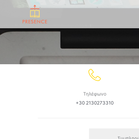
Μετάβαση
στο
περιεχόμενο
Τηλέφωνο
+30 2130273310
Συμπληρώ