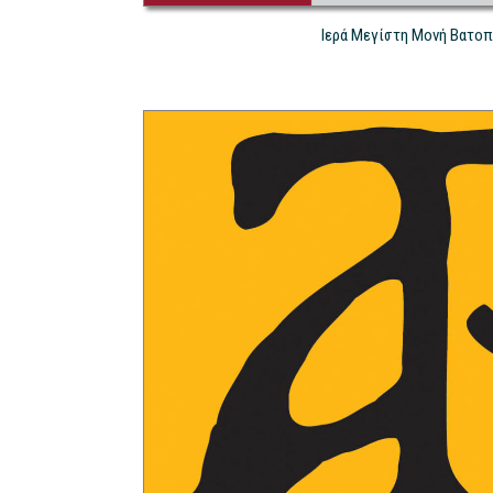
Ιερά Μεγίστη Μονή Βατοπ