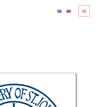
Κύριο
Μενού