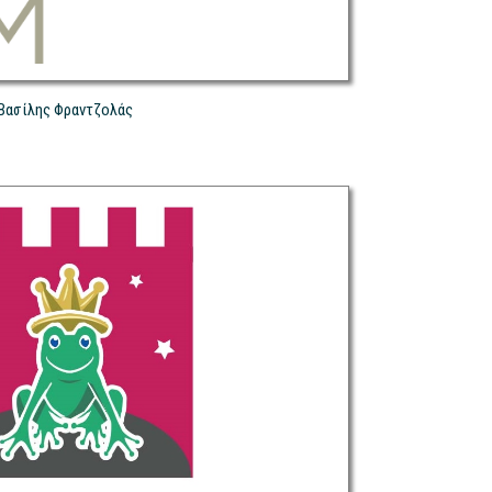
Βασίλης Φραντζολάς