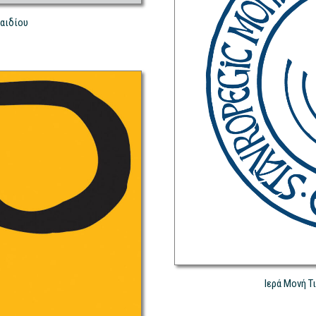
αιδίου
Ιερά Μονή Τ