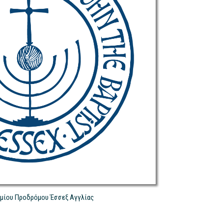
ιμίου Προδρόμου Έσσεξ Αγγλίας