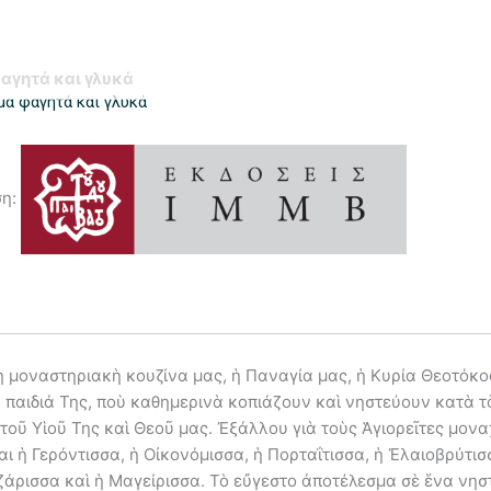
αγητά και γλυκά
μα φαγητά και γλυκά
ση:
ὴ μοναστηριακὴ κουζίνα μας, ἡ Παναγία μας, ἡ Κυρία Θεοτόκο
ὰ παιδιά Της, ποὺ καθημερινὰ κοπιάζουν καὶ νηστεύουν κατὰ τ
τοῦ Υἱοῦ Της καὶ Θεοῦ μας. Ἐξάλλου γιὰ τοὺς Ἁγιορεῖτες μον
αι ἡ Γερόντισσα, ἡ Οἰκονόμισσα, ἡ Πορταΐτισσα, ἡ Ἐλαιοβρύτι
ζάρισσα καὶ ἡ Μαγείρισσα. Τὸ εὔγεστο ἀποτέλεσμα σὲ ἕνα νησ