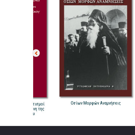
Οσίων Μορφών Αναμνήσεις
ι Χαιρετισμοί
ιμία Ζώνη της
εοτόκου