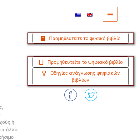
Κύριο
Μενού
Προμηθευτείτε το φυσικό βιβλίο
Προμηθευτείτε το ψηφιακό βιβλίο
Οδηγίες ανάγνωσης ψηφιακών
βιβλίων
ς,
ὸ
αχοὺς ἡ
σσα ἀλλὰ
τήσιμο