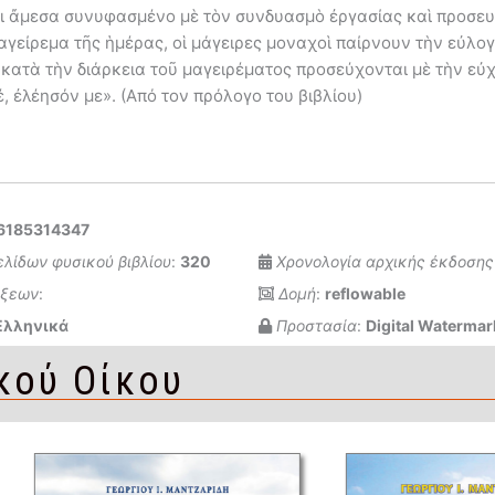
ι ἄμεσα συνυφασμένο μὲ τὸν συνδυασμὸ ἐργασίας καὶ προσευ
μαγείρεμα τῆς ἡμέρας, οἱ μάγειρες μοναχοὶ παίρνουν τὴν εὐλογ
 κατὰ τὴν διάρκεια τοῦ μαγειρέματος προσεύχονται μὲ τὴν εὐχ
έ, ἐλέησόν με». (Από τον πρόλογο του βιβλίου)
6185314347
ελίδων φυσικού βιβλίου
:
320
Χρονολογία αρχικής έκδοσης
έξεων
:
Δομή
:
reflowable
Ελληνικά
Προστασία
:
Digital Watermar
κού Οίκου