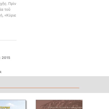
χῆς. Πρὶν
ία τοῦ
ή, «Κύριε
:
2015
k