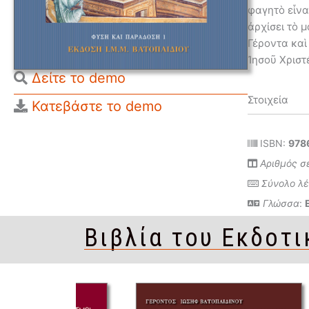
φαγητὸ εἶνα
ἀρχίσει τὸ 
Γέροντα καὶ
Ἰησοῦ Χριστ
Δείτε το demo
Στοιχεία
Κατεβάστε το demo
ISBN:
978
Αριθμός σ
Σύνολο λ
Γλώσσα
:
Βιβλία του Εκδοτι