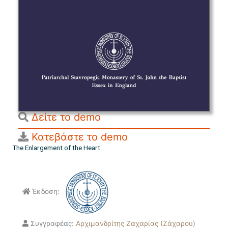
Δείτε το demo
Κατεβάστε το demo
The Enlargement of the Heart
Έκδοση:
Συγγραφέας:
Αρχιμανδρίτης Ζαχαρίας (Ζάχαρου)