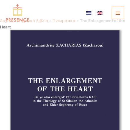
Μετάβαση
στο
Κύρι
περιεχόμενο
Αρχική
»
Ψηφιακά βιβλία
»
Πνευματικά
»
The Enlargement of the
Μενο
Heart