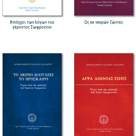
Απόηχοι των λόγων του
Ως εκ νεκρών ζώντες
γέροντος Σωφρονίου