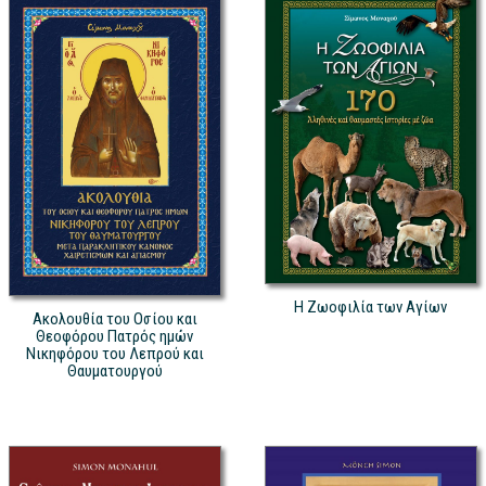
Η Ζωοφιλία των Αγίων
Ακολουθία του Οσίου και
Θεοφόρου Πατρός ημών
Νικηφόρου του Λεπρού και
Θαυματουργού