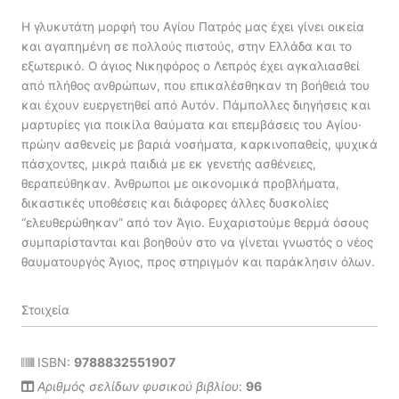
Η γλυκυτάτη μορφή του Αγίου Πατρός μας έχει γίνει οικεία
και αγαπημένη σε πολλούς πιστούς, στην Ελλάδα και το
εξωτερικό. Ο άγιος Νικηφόρος ο Λεπρός έχει αγκαλιασθεί
από πλήθος ανθρώπων, που επικαλέσθηκαν τη βοήθειά του
και έχουν ευεργετηθεί από Αυτόν. Πάμπολλες διηγήσεις και
μαρτυρίες για ποικίλα θαύματα και επεμβάσεις του Αγίου·
πρώην ασθενείς με βαριά νοσήματα, καρκινοπαθείς, ψυχικά
πάσχοντες, μικρά παιδιά με εκ γενετής ασθένειες,
θεραπεύθηκαν. Άνθρωποι με οικονομικά προβλήματα,
δικαστικές υποθέσεις και διάφορες άλλες δυσκολίες
“ελευθερώθηκαν” από τον Άγιο. Ευχαριστούμε θερμά όσους
συμπαρίστανται και βοηθούν στο να γίνεται γνωστός ο νέος
θαυματουργός Άγιος, προς στηριγμόν και παράκλησιν όλων.
Στοιχεία
ISBN:
9788832551907
Αριθμός σελίδων φυσικού βιβλίου
:
96