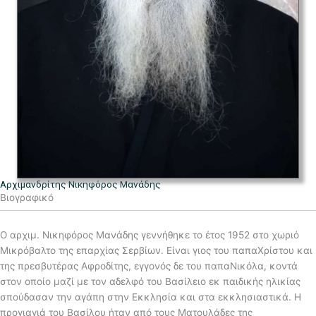
Αρχιμανδρίτης Νικηφόρος Μανάδης
Βιογραφικό
Ο αρχιμ. Νικηφόρος Μανάδης γεννήθηκε το έτος 1952 στο χωριό
Μικρόβαλτο της επαρχίας Σερβίων. Είναι γιος του παπαΧρίστου και
της πρεσβυτέρας Αφροδίτης, εγγονός δε του παπαΝικόλα, κοντά
στον οποίο μαζί με τον αδελφό του Βασίλειο εκ παιδικής ηλικίας
σπούδασαν την αγάπη στην Εκκλησία και στα εκκλησιαστικά. Η
προγιαγιά του Βασίλου ήταν από τους Ματουλάδες της