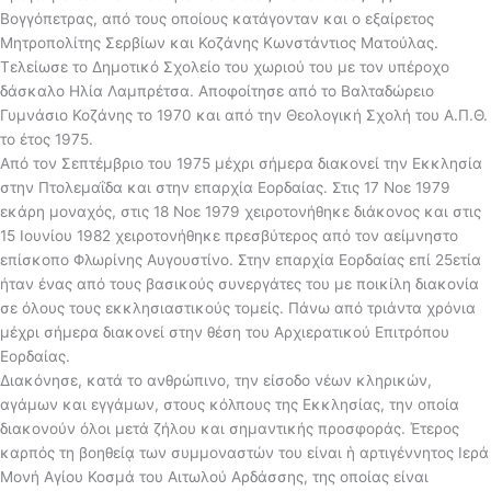
Βογγόπετρας, από τους οποίους κατάγονταν και ο εξαίρετος
Μητροπολίτης Σερβίων και Κοζάνης Κωνστάντιος Ματούλας.
Τελείωσε το Δημοτικό Σχολείο του χωριού του με τον υπέροχο
δάσκαλο Ηλία Λαμπρέτσα. Αποφοίτησε από το Βαλταδώρειο
Γυμνάσιο Κοζάνης το 1970 και από την Θεολογική Σχολή του Α.Π.Θ.
το έτος 1975.
Από τον Σεπτέμβριο του 1975 μέχρι σήμερα διακονεί την Εκκλησία
στην Πτολεμαΐδα και στην επαρχία Εορδαίας. Στις 17 Νοε 1979
εκάρη μοναχός, στις 18 Νοε 1979 χειροτονήθηκε διάκονος και στις
15 Ιουνίου 1982 χειροτονήθηκε πρεσβύτερος από τον αείμνηστο
επίσκοπο Φλωρίνης Αυγουστίνο. Στην επαρχία Εορδαίας επί 25ετία
ήταν ένας από τους βασικούς συνεργάτες του με ποικίλη διακονία
σε όλους τους εκκλησιαστικούς τομείς. Πάνω από τριάντα χρόνια
μέχρι σήμερα διακονεί στην θέση του Αρχιερατικού Επιτρόπου
Εορδαίας.
Διακόνησε, κατά το ανθρώπινο, την είσοδο νέων κληρικών,
αγάμων και εγγάμων, στους κόλπους της Εκκλησίας, την οποία
διακονούν όλοι μετά ζήλου και σημαντικής προσφοράς. Έτερος
καρπός τη βοηθείᾳ των συμμοναστών του είναι ἡ αρτιγέννητος Ιερά
Μονή Αγίου Κοσμά του Αιτωλού Αρδάσσης, της οποίας είναι