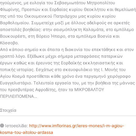
ηγούμενος, με ευλογία του Σεβασμιωτάτου Μητροπολίτου
Φλωρίνης, Πρεσπών και Εορδαίας κυρίου Θεοκλήτου και θεμελίωσή
της υπό του Οικουμενικού Πατριάρχου μας κυρίου κυρίου
Βαρθολομαίου. Συμμετείχε μαζί με άλλους αδελφούς σε αρκετές
αποστολές βοηθείας: στην σεισμόπληκτη Καλαμάτα, στο εμπόλεμο
Βουκουρέστι, στη Βόρειο Ήπειρο, στα εμπόλεμα Βοσνία και
Κόσσοβο.
Από κάποιο σημείο και έπειτα η διακονία του επεκτάθηκε και στον
γραπτό λόγο. Εξέδωκε μέχρι σήμερα μεταφράσεις πατερικών
έργων καθώς και έρευνας της Εορδαϊκής εκκλησιαστικής και
τοπικής ιστορίας. Εσχάτως στο σκευοφυλάκιο της Ι. Μονής του
Αγίου Κοσμά προστίθεται κάθε χρόνο ένα περγαμηνό χειρόγραφο
Ευαγγελιστάριο. Τελευταία εργασία του, με την βοήθεια της μάννας
του πρεσβυτέρας Αφροδίτης, ήταν τα ΜΙΚΡΟΒΑΛΤΟΥ
ΠΕΡΙΛΕΙΠΟΜΕΝΑ…
Στοιχεία
Ιστοσελίδα:
http://www.imflorinas.gr/ieres-mones/i-m-agiou-
kosma-tou-aitolou-ardassa