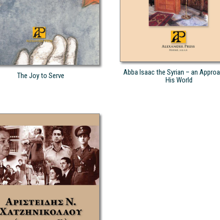
Abba Isaac the Syrian – an Approa
The Joy to Serve
His World