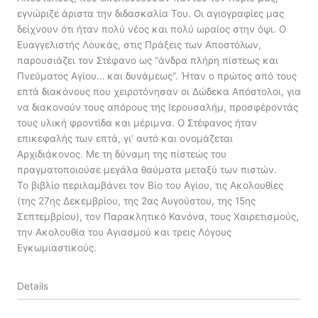
εγνώριζε άριστα την διδασκαλία Του. Οι αγιογραφίες μας
δείχνουν ότι ήταν πολύ νέος και πολύ ωραίος στην όψι. Ο
Ευαγγελιστής Λουκάς, στις Πράξεις των Αποστόλων,
παρουσιάζει τον Στέφανο ως “άνδρα πλήρη πίστεως και
Πνεύματος Αγίου… και δυνάμεως”. Ήταν ο πρώτος από τους
επτά διακόνους που χειροτόνησαν οι Δώδεκα Απόστολοι, για
να διακονούν τους απόρους της Ιερουσαλήμ, προσφέροντάς
τους υλική φροντίδα και μέριμνα. Ο Στέφανος ήταν
επικεφαλής των επτά, γι’ αυτό και ονομάζεται
Αρχιδιάκονος. Με τη δύναμη της πίστεώς του
πραγματοποιούσε μεγάλα θαύματα μεταξύ των πιστών.
Το βιβλίο περιλαμβάνει τον Βίο του Αγίου, τις Ακολουθίες
(της 27ης Δεκεμβρίου, της 2ας Αυγούστου, της 15ης
Σεπτεμβρίου), τον Παρακλητικό Κανόνα, τους Χαιρετισμούς,
την Ακολουθία του Αγιασμού και τρεις Λόγους
Εγκωμιαστικούς.
Details