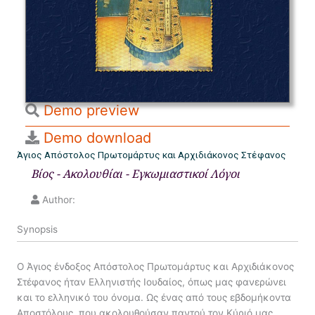
Demo preview
Demo download
Άγιος Απόστολος Πρωτομάρτυς και Αρχιδιάκονος Στέφανος
Βίος - Ακολουθίαι - Εγκωμιαστικοί Λόγοι
Author:
Synopsis
Ο Άγιος ένδοξος Απόστολος Πρωτομάρτυς και Αρχιδιάκονος
Στέφανος ήταν Ελληνιστής Ιουδαίος, όπως μας φανερώνει
και το ελληνικό του όνομα. Ως ένας από τους εβδομήκοντα
Αποστόλους, που ακολουθούσαν παντού τον Κύριό μας,