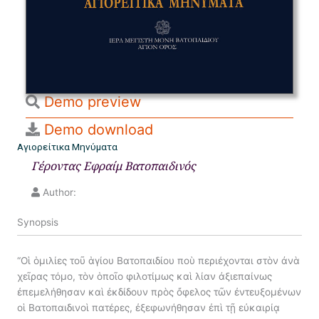
Demo preview
Demo download
Αγιορείτικα Μηνύματα
Γέροντας Εφραίμ Βατοπαιδινός
Author:
Synopsis
“Οἱ ὁμιλίες τοῦ ἁγίου Βατοπαιδίου ποὺ περιέχονται στὸν ἀνὰ
χεῖρας τόμο, τὸν ὁποῖο φιλοτίμως καὶ λίαν ἀξιεπαίνως
ἐπεμελήθησαν καὶ ἐκδίδουν πρὸς ὄφελος τῶν ἐντευξομένων
οἱ Βατοπαιδινοὶ πατέρες, ἐξεφωνήθησαν ἐπὶ τῇ εὐκαιρίᾳ