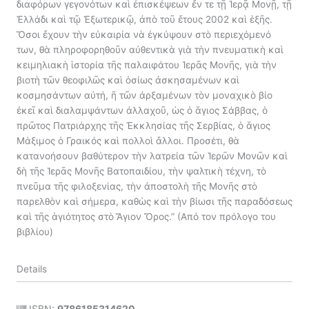
διαφόρων γεγονότων καὶ ἐπισκέψεων ἔν τε τῇ Ἱερᾷ Μονῇ, τῇ
Ἑλλάδι καὶ τῷ Ἐξωτερικῷ, ἀπὸ τοῦ ἔτους 2002 καὶ ἑξῆς.
Ὅσοι ἔχουν τὴν εὐκαιρία νὰ ἐγκύψουν στὸ περιεχόμενό
των, θὰ πληροφορηθοῦν αὐθεντικὰ γιὰ τὴν πνευματικὴ καὶ
κειμηλιακὴ ἱστορία τῆς παλαιφάτου Ἱερᾶς Μονῆς, γιὰ τὴν
βιοτὴ τῶν θεοφιλῶς καὶ ὁσίως ἀσκησαμένων καὶ
κοσμησάντων αὐτή, ἢ τῶν ἀρξαμένων τὸν μοναχικὸ βίο
ἐκεῖ καὶ διαλαμψάντων ἀλλαχοῦ, ὡς ὁ ἅγιος Σάββας, ὁ
πρῶτος Πατριάρχης τῆς Ἐκκλησίας τῆς Σερβίας, ὁ ἅγιος
Μάξιμος ὁ Γραικός καὶ πολλοὶ ἄλλοι. Προσέτι, θὰ
κατανοήσουν βαθύτερον τὴν λατρεία τῶν Ἱερῶν Μονῶν καὶ
δὴ τῆς Ἱερᾶς Μονῆς Βατοπαιδίου, τὴν ψαλτικὴ τέχνη, τὸ
πνεῦμα τῆς φιλοξενίας, τὴν ἀποστολὴ τῆς Μονῆς στὸ
παρελθὸν καὶ σήμερα, καθὼς καὶ τὴν βίωσι τῆς παραδόσεως
καὶ τῆς ἁγιότητος στὸ Ἅγιον Ὄρος.” (Από τον πρόλογο του
βιβλίου)
Details
ISBN:
9786185314620